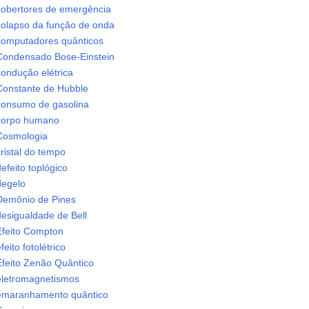
cobertores de emergência
colapso da função de onda
computadores quânticos
Condensado Bose-Einstein
condução elétrica
Constante de Hubble
consumo de gasolina
corpo humano
Cosmologia
ristal do tempo
efeito toplógico
degelo
Demônio de Pines
desigualdade de Bell
Efeito Compton
feito fotolétrico
Efeito Zenão Quântico
eletromagnetismos
emaranhamento quântico