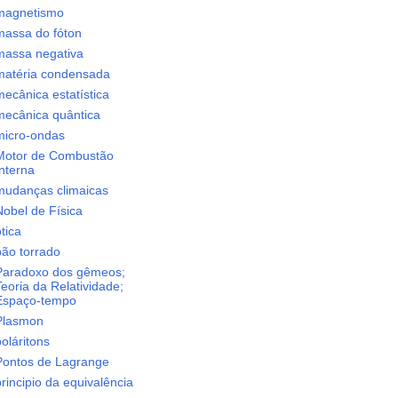
magnetismo
massa do fóton
massa negativa
matéria condensada
ecânica estatística
mecânica quântica
micro-ondas
Motor de Combustão
nterna
mudanças climaicas
Nobel de Física
tica
pão torrado
Paradoxo dos gêmeos;
eoria da Relatividade;
Espaço-tempo
Plasmon
oláritons
Pontos de Lagrange
rincipio da equivalência