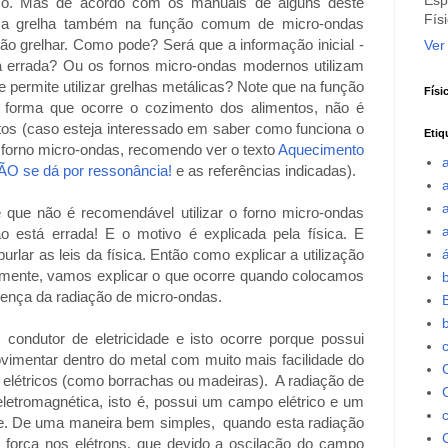
Esp
ico. Mas de acordo com os manuais de alguns deste
Fís
zar a grelha também na função comum de micro-ondas
o grelhar. Como pode? Será que a informação inicial -
Ver
a errada? Ou os fornos micro-ondas modernos utilizam
 permite utilizar grelhas metálicas? Note que na função
Físi
 forma que ocorre o cozimento dos alimentos, não é
ntos (caso esteja interessado em saber como funciona o
Etiq
forno micro-ondas, recomendo ver o texto
Aquecimento
ÃO se dá por ressonância!
e as referências indicadas).
a
e que não é recomendável utilizar o forno micro-ondas
o está errada! E o motivo é explicada pela física. E
rlar as leis da física. Então como explicar a utilização
almente, vamos explicar o que ocorre quando colocamos
b
sença da radiação de micro-ondas.
utor de eletricidade e isto ocorre porque possui
imentar dentro do metal com muito mais facilidade do
 elétricos (como borrachas ou madeiras). A radiação de
C
etromagnética, isto é, possui um campo elétrico e um
e. De uma maneira bem simples, quando esta radiação
C
 força nos elétrons, que devido a oscilação do campo