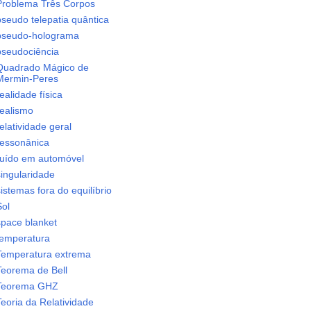
Problema Três Corpos
pseudo telepatia quântica
pseudo-holograma
pseudociência
Quadrado Mágico de
Mermin-Peres
ealidade física
realismo
elatividade geral
ressonânica
ruído em automóvel
singularidade
istemas fora do equilíbrio
Sol
space blanket
temperatura
Temperatura extrema
Teorema de Bell
Teorema GHZ
eoria da Relatividade