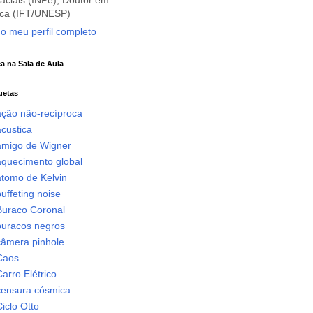
aciais (INPe), Doutor em
ica (IFT/UNESP)
 o meu perfil completo
ca na Sala de Aula
uetas
ação não-recíproca
custica
amigo de Wigner
aquecimento global
átomo de Kelvin
uffeting noise
Buraco Coronal
buracos negros
câmera pinhole
Caos
arro Elétrico
censura cósmica
iclo Otto