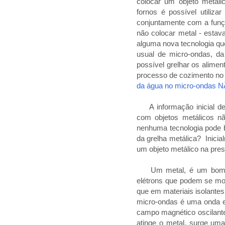
colocar um objeto metál
fornos é possível utili
conjuntamente com a funçã
não colocar metal - estav
alguma nova tecnologia que
usual de micro-ondas, da
possível grelhar os alime
processo de cozimento no 
da água no micro-ondas N
A informação inicial d
com objetos metálicos nã
nenhuma tecnologia pode bu
da grelha metálica? Inici
um objeto metálico na pre
Um metal, é um bom cond
elétrons que podem se mov
que em materiais isolantes
micro-ondas é uma onda el
campo magnético oscilant
atinge o metal, surge uma