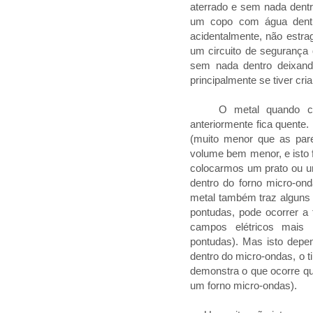
aterrado e sem nada dent
um copo com água dentro
acidentalmente, não estra
um circuito de segurança 
sem nada dentro deixan
principalmente se tiver cr
O metal quando co
anteriormente fica quente
(muito menor que as pare
volume bem menor, e isto 
colocarmos um prato ou u
dentro do forno micro-ond
metal também traz alguns e
pontudas, pode ocorrer a
campos elétricos mais
pontudas). Mas isto depen
dentro do micro-ondas, o t
demonstra o que ocorre qu
um forno micro-ondas).