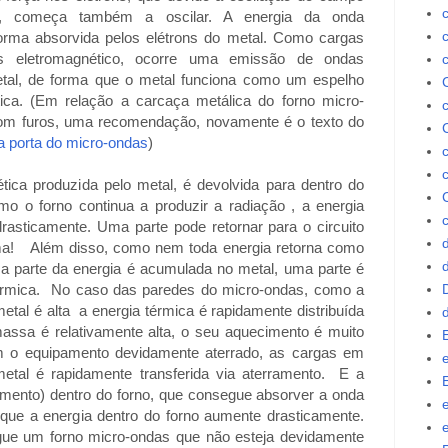
nte, começa também a oscilar. A energia da onda
forma absorvida pelos elétrons do metal. Como cargas
s eletromagnético, ocorre uma emissão de ondas
tal, de forma que o metal funciona como um espelho
ica. (Em relação a carcaça metálica do forno micro-
 com furos, uma recomendação, novamente é o texto do
a porta do micro-ondas
)
a produzida pelo metal, é devolvida para dentro do
o o forno continua a produzir a radiação , a energia
c
rasticamente. Uma parte pode retornar para o circuito
d
tema!
Além disso, como nem toda energia retorna como
a parte da energia é acumulada no metal, uma parte é
érmica. No caso das paredes do micro-ondas, como a
etal é alta a energia térmica é rapidamente distribuída
ssa é relativamente alta, o seu aquecimento é muito
m o equipamento devidamente aterrado, as cargas em
e
tal é rapidamente transferida via aterramento. E a
imento) dentro do forno, que consegue absorver a onda
que a energia dentro do forno aumente drasticamente.
ue um forno micro-ondas que não esteja devidamente