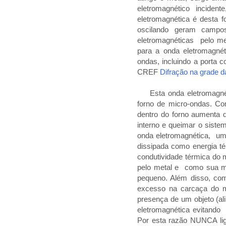
eletromagnético incide
eletromagnética é desta 
oscilando geram campo
eletromagnéticas pelo me
para a onda eletromagnét
ondas, incluindo a porta
CREF
Difração na grade d
Esta onda eletromagnétic
forno de micro-ondas. Com
dentro do forno aumenta d
interno e queimar o sis
onda eletromagnética, um
dissipada como energia t
condutividade térmica do m
pelo metal e como sua ma
pequeno. Além disso, co
excesso na carcaça do me
presença de um objeto (al
eletromagnética evitando 
Por esta razão NUNCA lig