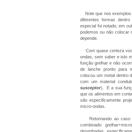
Note que nos exemplos ac
diferentes formas dentr
especial foi notado, em ou
podemos ou não colocar m
depende.
Com quase certeza você
ondas, sem saber e isto 
função grelhar e não ocor
de lanche pronto para m
colocou um metal dentro 
com um material condut
susceptor
). E a sua fun
que os alimentos em conta
são especificamente proj
micro-ondas.
Retornando ao caso do
combinado grelhar+micr
desenhadas especificam