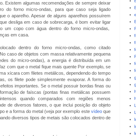
ro. Existem algumas recomendações de sempre deixar
 do forno micro-ondas, para que caso seja ligado
gue o aparelho. Apesar de alguns aparelhos possuírem
que desliga em caso de sobrecarga, é bom evitar ligar
do um copo com água dentro do forno micro-ondas,
ianças em casa.
f
f
locado dentro do forno micro-ondas, como citado
. No caso de objetos com massa relativamente pequena
des do micro-ondas), a energia é distribuída em um
f
faz com que o metal fique mais quente Por exemplo, se
f
ma xícara com filetes metálicos, dependendo do tempo
as, os filete pode simplesmente evaporar. A forma do
feitos importantes. Se o metal possuir bordas finas ou
h
 formação de faíscas (pontas finas metálicas possuem
 intensos quando comparados com regiões menos
de de diversos fatores, o que inclui posição do objeto
L
ipo e a forma do metal (veja por exemplo este
vídeo
que
ando diversos tipos de metais são colocados dentro de
l
l