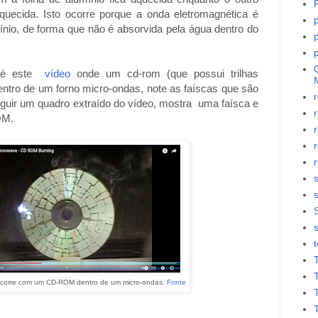
quecida.
Isto ocorre porque a onda eletromagnética é
umínio, de forma que não é absorvida pela água dentro do
o é este
vídeo
onde um cd-rom (que possui trilhas
entro de um forno micro-ondas, note as faíscas que são
r
eguir um quadro extraído do vídeo, mostra uma faísca e
OM.
r
s
ocorre com um CD-ROM dentro de um micro-ondas.
Fonte
T