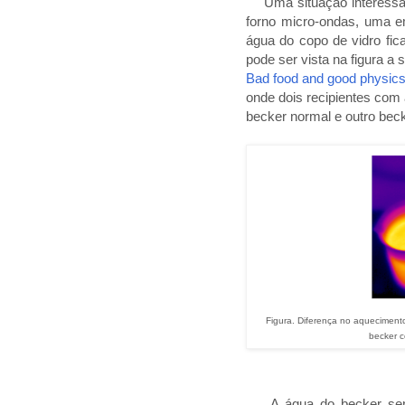
Uma situação interessa
forno micro-ondas, uma 
água do copo de vidro fi
pode ser vista na figura a s
Bad food and good physics
onde dois recipientes co
becker normal e outro bec
Figura. Diferença no aquecimen
becker 
A água do becker sem