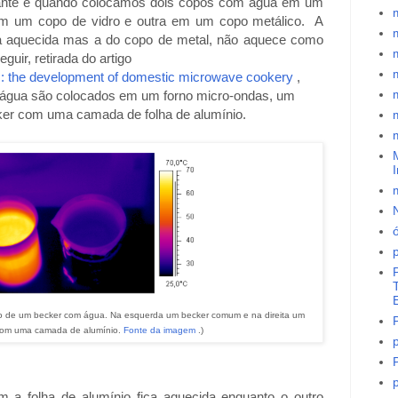
nte é quando colocamos dois copos com água em um
em um copo de vidro e outra em um copo metálico. A
ca aquecida mas a do copo de metal, não aquece como
eguir, retirada do artigo
: the development of domestic microwave cookery
,
m
m água são colocados em um forno micro-ondas, um
ker com uma camada de folha de alumínio.
I
ó
T
to de um becker com água. Na esquerda um becker comum e na direita um
com uma camada de alumínio.
Fonte da imagem
.)
p
p
 a folha de alumínio fica aquecida enquanto o outro