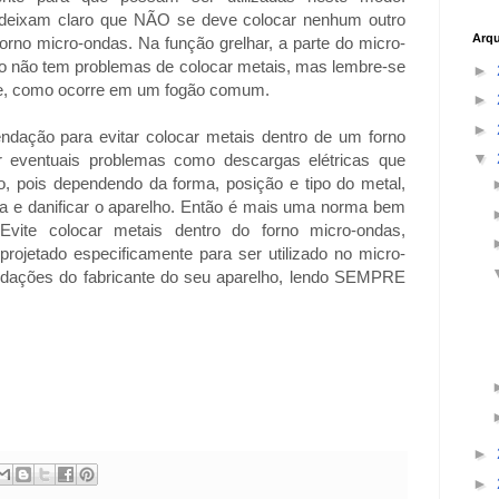
 deixam claro que NÃO se deve colocar nenhum outro
Arqu
forno micro-ondas. Na função grelhar, a parte do micro-
tão não tem problemas de colocar metais, mas lembre-se
►
nte, como ocorre em um fogão comum.
►
►
ão para evitar colocar metais dentro de um forno
▼
r eventuais problemas como descargas elétricas que
o, pois dependendo da forma, posição e tipo do metal,
a e danificar o aparelho. Então é mais uma norma bem
Evite colocar metais dentro do forno micro-ondas,
projetado especificamente para ser utilizado no micro-
dações do fabricante do seu aparelho, lendo SEMPRE
►
►