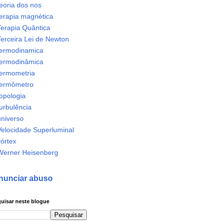
eoria dos nos
terapia magnética
Terapia Quântica
Terceira Lei de Newton
termodinamica
termodinâmica
termometria
termômetro
opologia
urbulência
universo
Velocidade Superluminal
órtex
Werner Heisenberg
nunciar abuso
uisar neste blogue