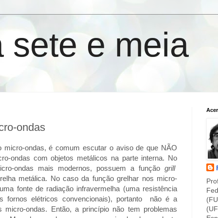
a sete e meia
Acer
cro-ondas
rno micro-ondas, é comum escutar o aviso de que NÃO
cro-ondas com objetos metálicos na parte interna. No
 micro-ondas mais modernos, possuem a função
grill
grelha metálica. No caso da função grelhar nos micro-
Pro
 uma fonte de radiação infravermelha (uma resistência
Fed
s fornos elétricos convencionais), portanto não é a
(FU
(UF
 micro-ondas. Então, a princípio não tem problemas