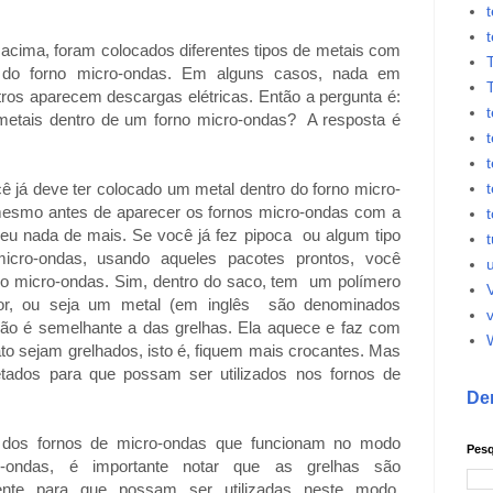
t
ima, foram colocados diferentes tipos de metais com
o do forno micro-ondas. Em alguns casos, nada em
tros aparecem descargas elétricas. Então a pergunta é:
etais dentro de um forno micro-ondas? A resposta é
 já deve ter colocado um metal dentro do forno micro-
mesmo antes de aparecer os fornos micro-ondas com a
t
reu nada de mais. Se você já fez pipoca ou algum tipo
t
icro-ondas, usando aqueles pacotes prontos, você
do micro-ondas. Sim, dentro do saco, tem um polímero
or, ou seja um metal (em inglês são denominados
v
ção é semelhante a das grelhas. Ela aquece e faz com
to sejam grelhados, isto é, fiquem mais crocantes. Mas
etados para que possam ser utilizados nos fornos de
De
s fornos de micro-ondas que funcionam no modo
Pesq
o-ondas, é importante notar que as grelhas são
ente para que possam ser utilizadas neste modo.