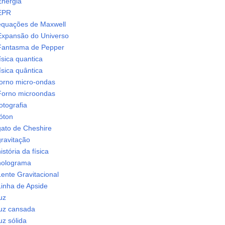
Energia
EPR
equações de Maxwell
Expansão do Universo
Fantasma de Pepper
ísica quantica
ísica quântica
forno micro-ondas
Forno microondas
otografia
óton
gato de Cheshire
gravitação
istória da física
holograma
ente Gravitacional
Linha de Apside
uz
luz cansada
uz sólida