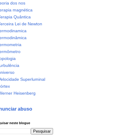
eoria dos nos
terapia magnética
Terapia Quântica
Terceira Lei de Newton
termodinamica
termodinâmica
termometria
termômetro
opologia
urbulência
universo
Velocidade Superluminal
órtex
Werner Heisenberg
nunciar abuso
uisar neste blogue