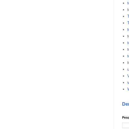
t
t
t
v
De
Pesq