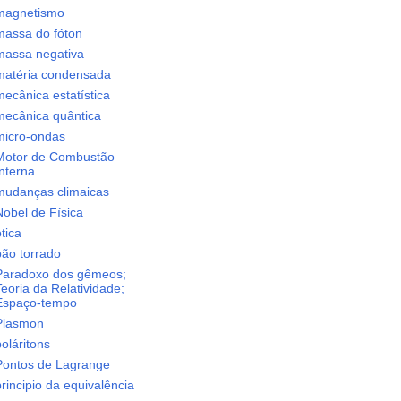
magnetismo
massa do fóton
massa negativa
matéria condensada
ecânica estatística
mecânica quântica
micro-ondas
Motor de Combustão
nterna
mudanças climaicas
Nobel de Física
tica
pão torrado
Paradoxo dos gêmeos;
eoria da Relatividade;
Espaço-tempo
Plasmon
oláritons
Pontos de Lagrange
rincipio da equivalência