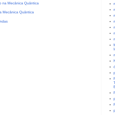
to na Mecânica Quântica
a Mecânica Quântica
ondas
m
I
ó
T
p
p