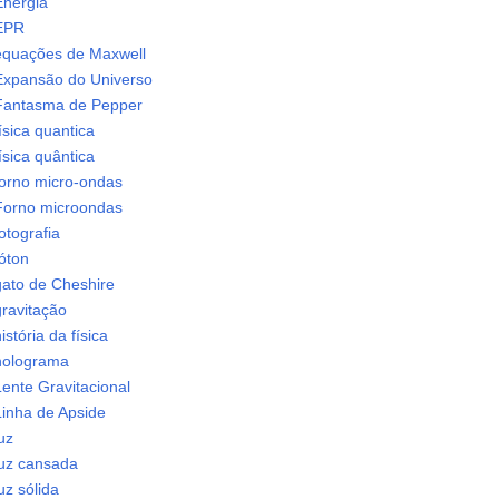
Energia
EPR
equações de Maxwell
Expansão do Universo
Fantasma de Pepper
ísica quantica
ísica quântica
forno micro-ondas
Forno microondas
otografia
óton
gato de Cheshire
gravitação
istória da física
holograma
ente Gravitacional
Linha de Apside
uz
luz cansada
uz sólida