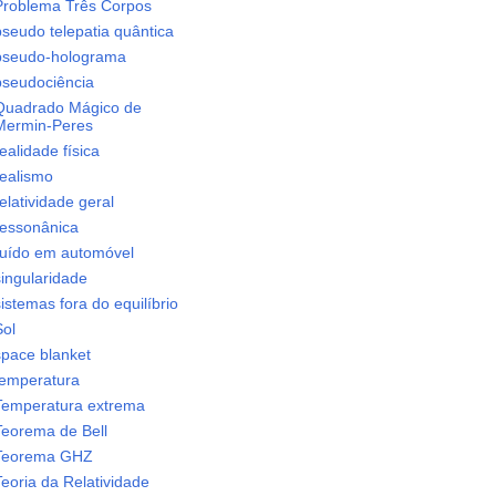
Problema Três Corpos
pseudo telepatia quântica
pseudo-holograma
pseudociência
Quadrado Mágico de
Mermin-Peres
ealidade física
realismo
elatividade geral
ressonânica
ruído em automóvel
singularidade
istemas fora do equilíbrio
Sol
space blanket
temperatura
Temperatura extrema
Teorema de Bell
Teorema GHZ
eoria da Relatividade