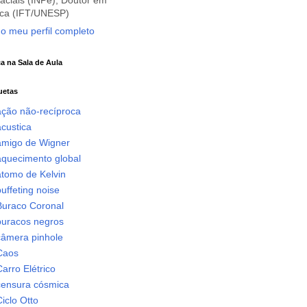
aciais (INPe), Doutor em
ica (IFT/UNESP)
 o meu perfil completo
ca na Sala de Aula
uetas
ação não-recíproca
custica
amigo de Wigner
aquecimento global
átomo de Kelvin
uffeting noise
Buraco Coronal
buracos negros
câmera pinhole
Caos
arro Elétrico
censura cósmica
iclo Otto