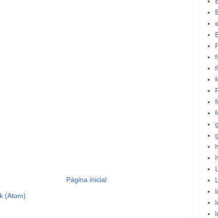
f
f
f
f
h
L
Página inicial
l
k (Atom)
l