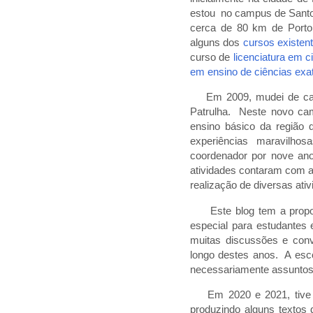
estou no campus de Santo 
cerca de 80 km de Porto A
alguns dos
cursos existe
curso de
licenciatura em c
em ensino de ciências exa
Em 2009, mudei de camp
Patrulha. Neste novo ca
ensino básico da região 
experiências maravilho
coordenador por nove ano
atividades contaram com 
realização de diversas ati
Este blog tem a propost
especial para estudantes 
muitas discussões e conv
longo destes anos. A esco
necessariamente assuntos
Em 2020 e 2021, tive o 
produzindo alguns textos 