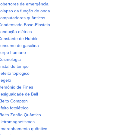
cobertores de emergência
colapso da função de onda
computadores quânticos
Condensado Bose-Einstein
condução elétrica
Constante de Hubble
consumo de gasolina
corpo humano
Cosmologia
ristal do tempo
efeito toplógico
degelo
Demônio de Pines
desigualdade de Bell
Efeito Compton
feito fotolétrico
Efeito Zenão Quântico
eletromagnetismos
emaranhamento quântico