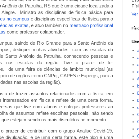
Esp
Antônio da Patrulha, RS que é uma cidade localizada a
Fís
legre. Ministro as disciplinas de física básica para
Ver
ntes no campus
e disciplinas específicas de física para o
iências exatas
, e atuo também no
mestrado profissional
Físi
tas
como professor colaborador.
Etiq
us, saindo de Rio Grande para a Santo Antônio da
mpus, dediquei minhas atividades com as escolas do
de Santo Antônio da Patrulha, conhecendo pessoas e
a
sas nas escolas da região. Tive o prazer de ter
s, de uma feira de ciências de âmbito municipal (as
apoio de orgãos como CNPq , CAPES e Fapergs, para a
vidades nas escolas da região).
b
a de trazer assuntos relacionados com a física, em
e interessados em física e reflete de uma certa forma,
ersas que tive com alunos e colegas professores ao
lha de assuntos reflete escolhas pessoais, não sendo
 que estejam sendo os mais discutidos no momento.
C
prazer de contribuir com o grupo Analise Covid-19,
C
de divulgação, e de uma certa forma, este blog é uma